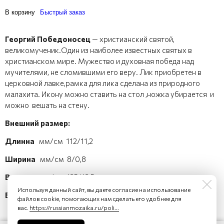
В корзину
Быстрый заказ
Георгий Победоносец
— христианский святой,
великомученик.Один из наиболее известных святых в
христианском мире. Мужество и духовная победа над
мучителями, не сломившими его веру. Лик приобретен в
церковной лавке,рамка для лика сделана из природного
малахита. Икону можно ставить на стол ,ножка убирается и
можно вешать на стену.
Внешний размер:
Длинна
мм/см 112/11,2
Ширина
мм/см 8/0,8
Высота
мм/см 125/12,5
Используя данный сайт, вы даете согласие на использование
Вес
250 гр
файлов cookie, помогающих нам сделать его удобнее для
вас.
https://russianmozaika.ru/poli...