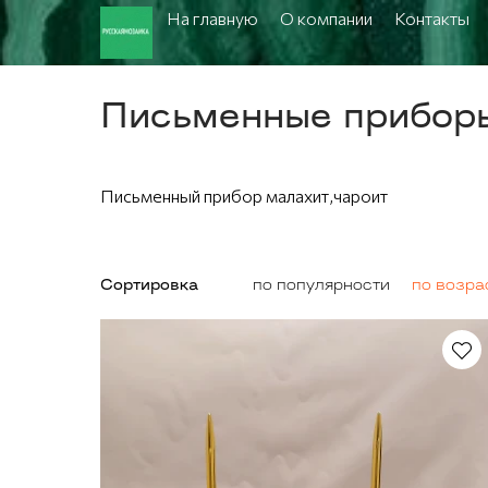
На главную
О компании
Контакты
Письменные прибор
Письменный прибор малахит,чароит
Сортировка
по популярности
по возра